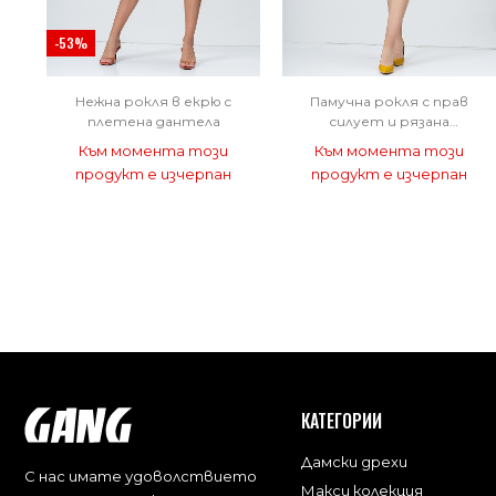
-53%
Нежна рокля в екрю с
Памучна рокля с прав
плетена дантела
силует и рязана
бродерия
Към момента този
Към момента този
продукт е изчерпан
продукт е изчерпан
КАТЕГОРИИ
Дамски дрехи
С нас имате удоволствието
Макси колекция