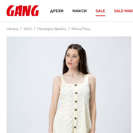
ДРЕХИ
МАКСИ
SALE
SALE MА
Начало
SALE
Последни бройки
Рокли/Поли