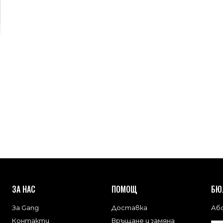
ЗА НАС
ПОМОЩ
БЮ
За Gang
Доставка
Або
Контакти
Връщане и замяна