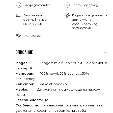
Бърза доставка
Тест и преглед
Безплатна
Безплатна замяна на
доставка над
артикул на
50€/97.79лв
стойност над
35.79€/70лв.
0892257459
ОПИСАНИЕ
Модел:
Моделът е висок 170см. и е облечен с
размер 36
Материя:
100%памук,50% вискоза,50%
полиестер
Как стои:
Леко свободно
Мерки:
Дължина от подмишницата надолу
-62см.
Еластичност:
Не
Особености:
Има налична подплата, копчета по
дължината, еластична платка на гърба