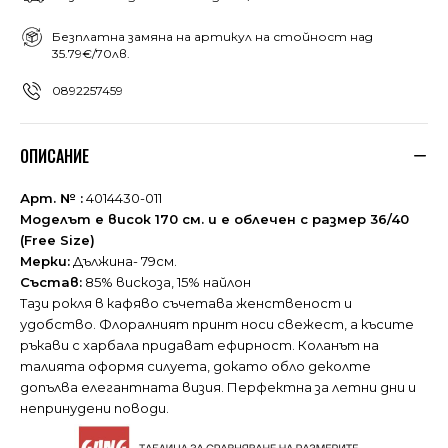
Безплатна замяна на артикул на стойност над
35.79€/70лв.
0892257459
ОПИСАНИЕ
Арт. № :
4014430-011
Моделът е висок 170 см. и е облечен с размер 36/40
(Free Size)
Мерки:
Дължина- 79см.
Състав:
85% вискоза, 15% найлон
Тази рокля в кафяво съчетава женственост и
удобство. Флоралният принт носи свежест, а късите
ръкави с харбала придават ефирност. Коланът на
талията оформя силуета, докато обло деколте
допълва елегантната визия. Перфектна за летни дни и
непринудени поводи.