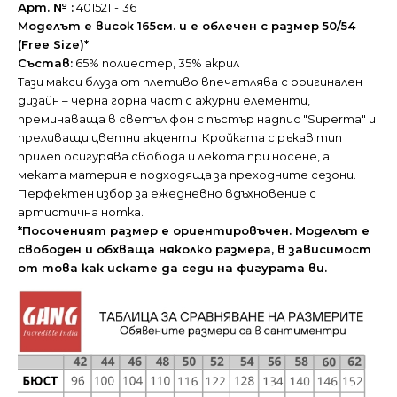
Арт. № :
4015211-136
Моделът е висок 165см. и е облечен с размер 50/54
(Free Size)*
Състав:
65% полиестер, 35% акрил
Тази макси блуза от плетиво впечатлява с оригинален
дизайн – черна горна част с ажурни елементи,
преминаваща в светъл фон с пъстър надпис "Superma" и
преливащи цветни акценти. Кройката с ръкав тип
прилеп осигурява свобода и лекота при носене, а
меката материя е подходяща за преходните сезони.
Перфектен избор за ежедневно вдъхновение с
артистична нотка.
*Посоченият размер е ориентировъчен. Моделът е
свободен и обхваща няколко размера, в зависимост
от това как искате да седи на фигурата ви.