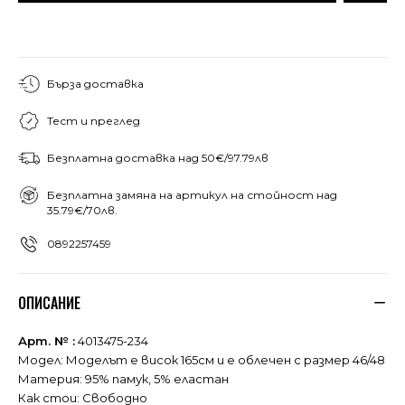
Бърза доставка
Тест и преглед
Безплатна доставка над 50€/97.79лв
Безплатна замяна на артикул на стойност над
35.79€/70лв.
0892257459
ОПИСАНИЕ
Арт. № :
4013475-234
Модел: Моделът е висок 165см и е облечен с размер 46/48
Материя: 95% памук, 5% еластан
Как стои: Свободно