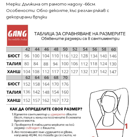
Мерки: Дължина от рамото надолу -66см.
Особености: Обло деколте, къс реглан ръкав с
декорирани връзки