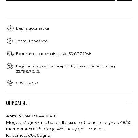
Бърза доставка
Тест и преглед
Безплатна доставка над 50€/97.79лв
Безплатна замяна на артикул на стойност над
35.79€/70лв.
0892257459
ОПИСАНИЕ
Арт. № :
4009244-014-15
Модел: Моделът е висок 165см и е облечен с размер 48/50
Материя: 50% вискоза, 45% памук, 5% еластан
Как стои: Свободно