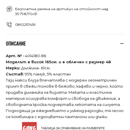
Безплатна замяна на артикул на стойност над
35.79€/70лв.
0892257459
ОПИСАНИЕ
Арт. № :
4014180-86
Моделът е висок 165см. и е облечен с размер 48
Мерки:
Дължина- 61см.
Състав:
95% памук, 5% еластан
Тази макси блуза впечатлява с модерен геометричен
принт в свежи тонове в бежово, кафяво и черно, който
придава динамика на визията. Меката и еластична
материя осигурява комфорт и свобода на движение, а
свободната кройка подчертава лекотата на силуета.
Подходяща за ежедневието и уикенд разходки, тя лесно
се комбинира с едноцветни панталони или дънки.