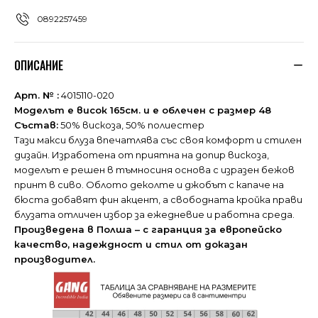
0892257459
ОПИСАНИЕ
Арт. № :
4015110-020
Моделът е висок 165см. и е облечен с размер 48
Състав:
50% вискоза, 50% полиестер
Тази макси блуза впечатлява със своя комфорт и стилен
дизайн. Изработена от приятна на допир вискоза,
моделът е решен в тъмносиня основа с изразен бежов
принт в сиво. Облото деколте и джобът с капаче на
бюста добавят фин акцент, а свободната кройка прави
блузата отличен избор за ежедневие и работна среда.
Произведена в Полша – с
гаранция за европейско
качество,
надеждност и стил от доказан
производител.