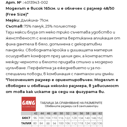
Арт. № :
4013943-002
Моделът е висок 165см. и е облечен с размер 48/50
(Free Size)*
Мерки:
Дължина- 71см.
Състав:
75% памук, 25% полиестер
Тази макси блуза от меко трико съчетава удобство и
женственост с елегантната вертикална апликация от
фина дантела в бяло, допълнена с декоративни
панделки. Свободната кройка и дишащата материя
осигуряват комфорт през целия ден, а контрастът
между черното и бялото придава стилно и модерно
излъчване. Перфектна за ежедневието и за по-
специални поводи, в комбинация с панталон или дънки.
*
Посоченият размер е ориентировъчен. Моделът е
свободен и обхваща няколко размера, в зависимост
от това как искате да седи на фигурата ви.