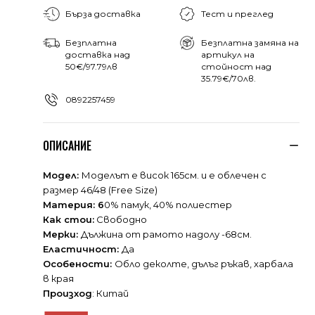
Бърза доставка
Тест и преглед
Безплатна
Безплатна замяна на
доставка над
артикул на
50€/97.79лв
стойност над
35.79€/70лв.
0892257459
ОПИСАНИЕ
Модел:
Моделът е висок 165см. и е облечен с
размер 46/48 (Free Size)
Материя: 6
0% памук, 40% полиестер
Как стои:
Свободно
Мерки:
Дължина от рамото надолу -68см.
Еластичност:
Да
Особености:
Обло деколте, дълъг ръкав, харбала
в края
Произход
: Китай