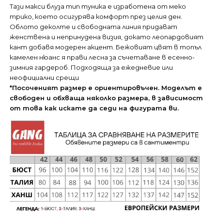
Тази макси блуза тип туника е изработена от меко
трико, което осигурява комфорт през целия ден.
Облото деколте и свободната линия придават
женствена и непринудена визия, докато леопардовият
кант добавя модерен акцент. Бежовият цвят в топъл
камелен нюанс я прави лесна за съчетаване в есенно-
зимния гардероб. Подходяща за ежедневие или
неофициални срещи
*Посоченият размер е ориентировъчен. Моделът е
свободен и обхваща няколко размера, в зависимост
от това как искате да седи на фигурата ви.