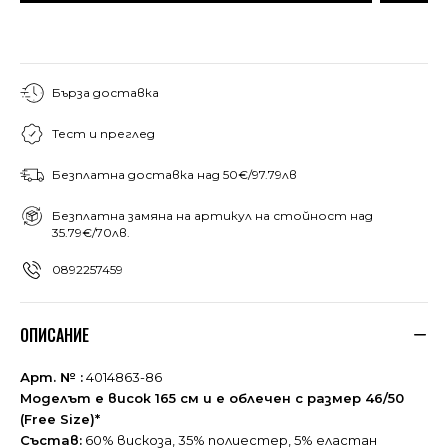
Бърза доставка
Тест и преглед
Безплатна доставка над 50€/97.79лв
Безплатна замяна на артикул на стойност над
35.79€/70лв.
0892257459
ОПИСАНИЕ
Арт. № :
4014863-86
Моделът е висок 165 см и е облечен с размер 46/50
(Free Size)*
Състав:
60% вискоза, 35% полиестер, 5% еластан