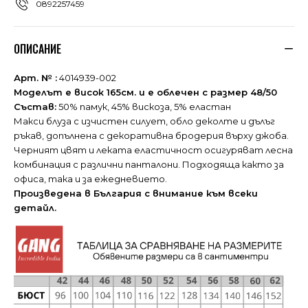
0892257459
ОПИСАНИЕ
Арт. № :
4014939-002
Моделът е висок 165см. и е облечен с размер 48/50
Състав:
50% памук, 45% вискоза, 5% еластан
Макси блуза с изчистен силует, обло деколте и дълъг
ръкав, допълнена с декоративна бродерия върху джоба.
Черният цвят и леката еластичност осигуряват лесна
комбинация с различни панталони. Подходяща както за
офиса, така и за ежедневието.
Произведена в България с внимание към всеки
детайл.