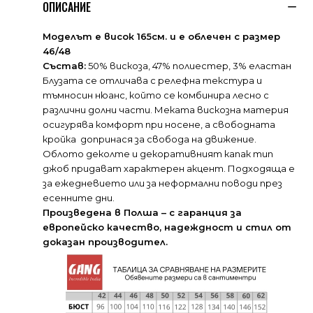
ОПИСАНИЕ
Моделът е висок 165см. и е облечен с размер
46/48
Състав:
50% вискоза, 47% полиестер, 3% еластан
Блузата се отличава с релефна текстура и
тъмносин нюанс, който се комбинира лесно с
различни долни части. Меката вискозна материя
осигурява комфорт при носене, а свободната
кройка допринася за свобода на движение.
Облото деколте и декоративният капак тип
джоб придават характерен акцент. Подходяща е
за ежедневието или за неформални поводи през
есенните дни.
Произведена в Полша – с гаранция за
европейско качество, надеждност и стил от
доказан производител.