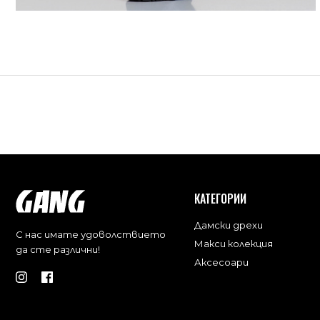
КАТЕГОРИИ
Дамски дрехи
С нас имате удоволствието
Макси колекция
да сте различни!
Аксесоари