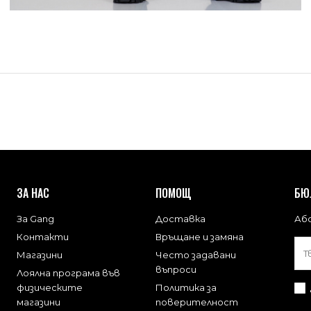
ЗА НАС
ПОМОЩ
БЮ
За Gang
Доставка
Або
Контакти
Връщане и замяна
Магазини
Често задавани
въпроси
Лоялна програма във
физическите
Политика за
магазини
поверителност