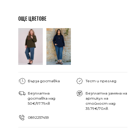
ОЩЕ ЦВЕТОВЕ
Бърза доставка
Тест и преглед
Безплатна
Безплатна замяна на
доставка над
артикул на
50€/97.79лв
стойност над
35.79€/70лв.
0892257459