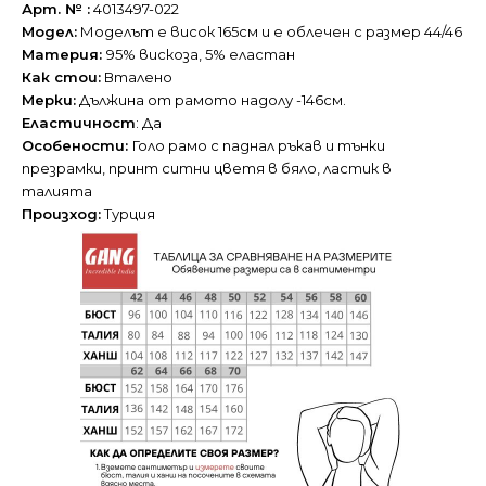
Арт. № :
4013497-022
Модел:
Моделът е висок 165см и е облечен с размер 44/46
Материя:
95% вискоза, 5% еластан
Как стои:
Вталено
Мерки:
Дължина от рамото надолу -146см.
Еластичност
: Да
Особености:
Голо рамо с паднал ръкав и тънки
презрамки, принт ситни цветя в бяло, ластик в
талията
Произход:
Турция