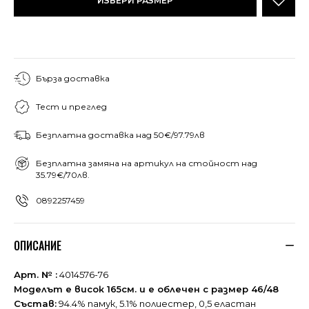
ИЗБЕРИ РАЗМЕР
Бърза доставка
Тест и преглед
Безплатна доставка над 50€/97.79лв
Безплатна замяна на артикул на стойност над
35.79€/70лв.
0892257459
ОПИСАНИЕ
Арт. № :
4014576-76
Моделът е висок 165см. и е облечен с размер 46/48
Състав:
94.4% памук, 5.1% полиестер, 0,5 еластан