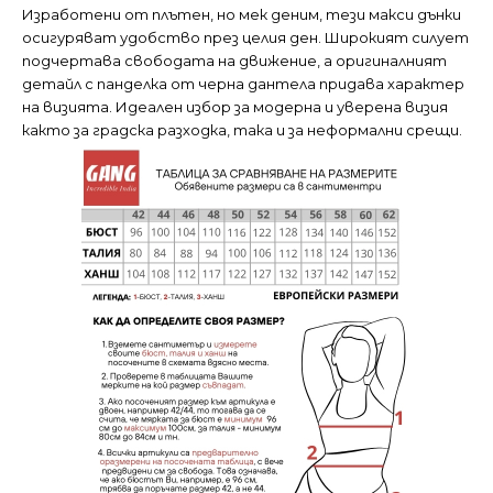
Изработени от плътен, но мек деним, тези макси дънки
осигуряват удобство през целия ден. Широкият силует
подчертава свободата на движение, а оригиналният
детайл с панделка от черна дантела придава характер
на визията. Идеален избор за модерна и уверена визия
както за градска разходка, така и за неформални срещи.