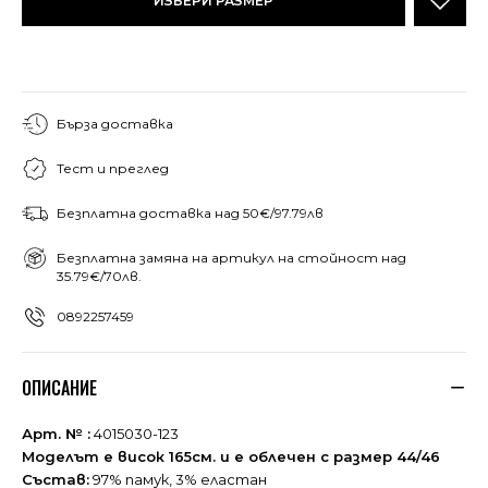
ИЗБЕРИ РАЗМЕР
Бърза доставка
Тест и преглед
Безплатна доставка над 50€/97.79лв
Безплатна замяна на артикул на стойност над
35.79€/70лв.
0892257459
ОПИСАНИЕ
Арт. № :
4015030-123
Моделът е висок 165см. и е облечен с размер 44/46
Състав:
97% памук, 3% еластан