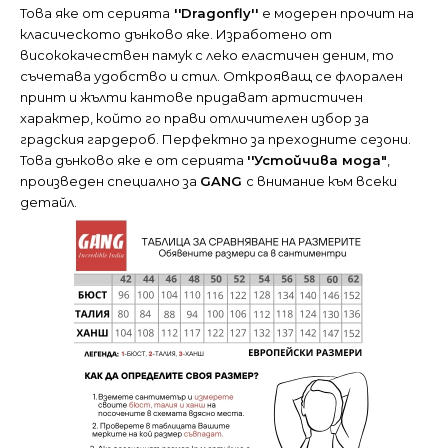
Това яке от серията
''Dragonfly''
е модерен прочит на
класическото дънково яке. Изработено от
висококачествен памук с леко еластичен деним, то
съчетава удобство и стил. Открояващ се флорален
принт и жълти кантове придават артистичен
характер, който го прави отличителен избор за
градския гардероб. Перфектно за преходните сезони.
Това дънково яке е от серията
''Устойчива мода"
,
произведен специално за
GANG
с внимание към всеки
детайл.