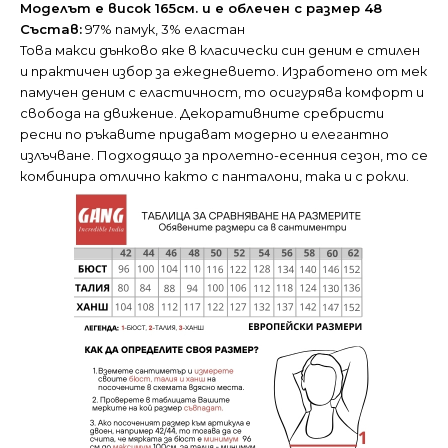
Моделът е висок 165см. и е облечен с размер 48
Състав:
97% памук, 3% еластан
Това макси дънково яке в класически син деним е стилен
и практичен избор за ежедневието. Изработено от мек
памучен деним с еластичност, то осигурява комфорт и
свобода на движение. Декоративните сребристи
ресни по ръкавите придават модерно и елегантно
излъчване. Подходящо за пролетно-есенния сезон, то се
комбинира отлично както с панталони, така и с рокли.