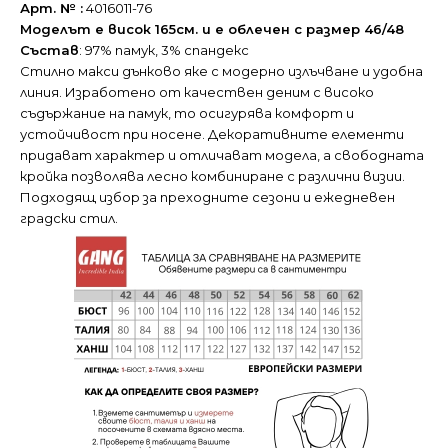
Арт. № :
4016011-76
Моделът е висок 165см. и е облечен с размер 46/48
Състав
: 97% памук, 3% спандекс
Стилно макси дънково яке с модерно излъчване и удобна
линия. Изработено от качествен деним с високо
съдържание на памук, то осигурява комфорт и
устойчивост при носене. Декоративните елементи
придават характер и отличават модела, а свободната
кройка позволява лесно комбиниране с различни визии.
Подходящ избор за преходните сезони и ежедневен
градски стил.