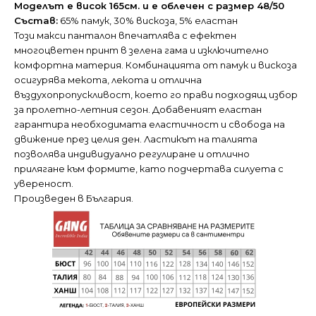
Моделът е висок 165см. и е облечен с размер 48/50
Състав:
65% памук, 30% вискоза, 5% еластан
Този макси панталон впечатлява с ефектен
многоцветен принт в зелена гама и изключително
комфортна материя. Комбинацията от памук и вискоза
осигурява мекота, лекота и отлична
въздухопропускливост, което го прави подходящ избор
за пролетно-летния сезон. Добавеният еластан
гарантира необходимата еластичност и свобода на
движение през целия ден. Ластикът на талията
позволява индивидуално регулиране и отлично
прилягане към формите, като подчертава силуета с
увереност.
Произведен в България.