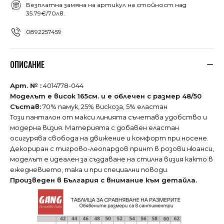
Безплатна замяна на артикул на стойност над
35.79€/70лв.
0892257459
ОПИСАНИЕ
Арт. № :
4014778-044
Моделът е висок 165см. и е облечен с размер 48/50
Състав:
70% памук, 25% вискоза, 5% еластан
Този панталон от макси линията съчетава удобство и
модерна визия. Материята с добавен еластан
осигурява свобода на движение и комфорт при носене.
Декориран с тигрово-леопардов принт в розови нюанси,
моделът е идеален за създаване на стилна визия както в
ежедневието, така и при специални поводи.
Произведен в България с внимание към детайла.