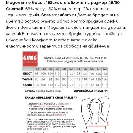
Моделът е висок 165см. и е облечен с размер 48/50
Състав:
68% памук, 30% полиестер, 2% еластан
Тези макси дънки впечатляват с цветна бродерия на
цветя в розово, жълто и бяло, която придава свеж и
женствен акцент. Моделът е със стандартна дължина,
ластик в талията със зелени връзки и удобна кройка за
целодневен комфорт. Материята е с лека
еластичност и гарантира свобода на движение.