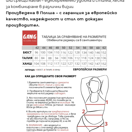
или срещи навън – едновременно удобна и стилна, лесна
за комбиниране в различни визии.
Произведена в Полша – с
гаранция за европейско
качество,
надеждност и стил от доказан
производител.