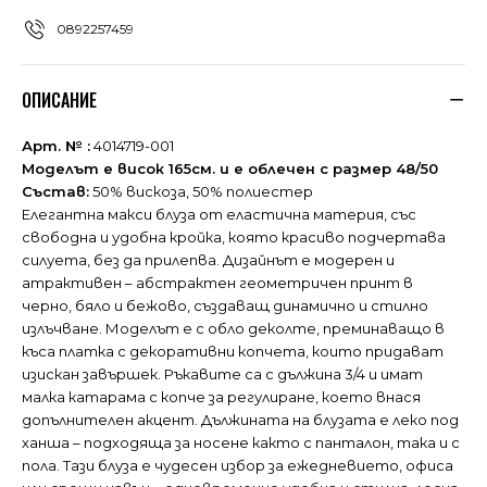
0892257459
ОПИСАНИЕ
Арт. № :
4014719-001
Моделът е висок 165см. и е облечен с размер 48/50
Състав:
50% вискоза, 50% полиестер
Елегантна макси блуза от еластична материя, със
свободна и удобна кройка, която красиво подчертава
силуета, без да прилепва. Дизайнът е модерен и
атрактивен – абстрактен геометричен принт в
черно, бяло и бежово, създаващ динамично и стилно
излъчване. Моделът е с обло деколте, преминаващо в
къса платка с декоративни копчета, които придават
изискан завършек. Ръкавите са с дължина 3/4 и имат
малка катарама с копче за регулиране, което внася
допълнителен акцент. Дължината на блузата е леко под
ханша – подходяща за носене както с панталон, така и с
пола. Тази блуза е чудесен избор за ежедневието, офиса