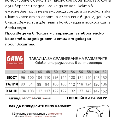
комбиниране с дънки, панталони или дори пола. Тази блуза
е универсален модел – може да се носи както в
ежедневието, за неангажиращи срещи и разходки, така
и като част от по-спортно-елегантна визия. Дизайнът
внася свежест, а цветната комбинация е подходяща за
всеки сезон.
Произведена в Полша – с
гаранция за европейско
качество,
надеждност и стил от доказан
производител.