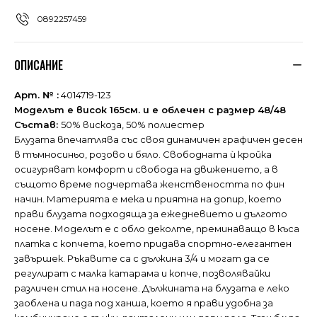
0892257459
ОПИСАНИЕ
Арт. № :
4014719-123
Моделът е висок 165см. и е облечен с размер 48/48
Състав:
50% вискоза, 50% полиестер
Блузата впечатлява със своя динамичен графичен десен
в тъмносиньо, розово и бяло. Свободната ѝ кройка
осигуряват комфорт и свобода на движението, а в
същото време подчертава женствеността по фин
начин. Материята е мека и приятна на допир, което
прави блузата подходяща за ежедневието и дългото
носене. Моделът е с обло деколте, преминаващо в къса
платка с копчета, което придава спортно-елегантен
завършек. Ръкавите са с дължина 3/4 и могат да се
регулират с малка катарама и копче, позволявайки
различен стил на носене. Дължината на блузата е леко
заоблена и пада под ханша, което я прави удобна за