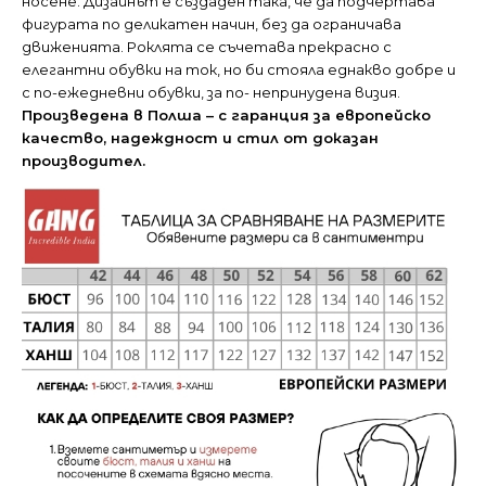
носене. Дизайнът е създаден така, че да подчертава
фигурата по деликатен начин, без да ограничава
движенията. Роклята се съчетава прекрасно с
елегантни обувки на ток, но би стояла еднакво добре и
с по-ежедневни обувки, за по- непринудена визия.
Произведена в Полша – с
гаранция за европейско
качество,
надеждност и стил от доказан
производител.