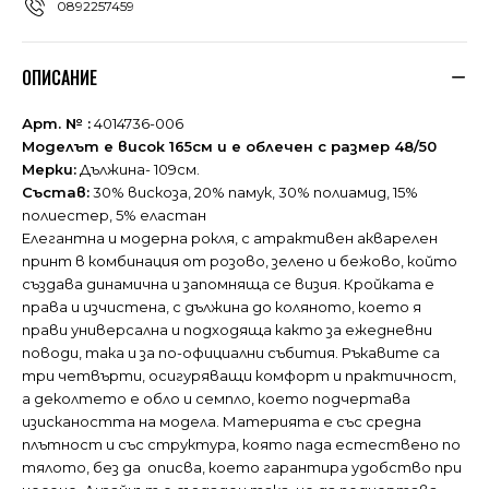
0892257459
ОПИСАНИЕ
Арт. № :
4014736-006
Моделът е висок 165см и е облечен с размер 48/50
Мерки:
Дължина- 109см.
Състав:
30% вискоза, 20% памук, 30% полиамид, 15%
полиестер, 5% еластан
Елегантна и модерна рокля, с атрактивен акварелен
принт в комбинация от розово, зелено и бежово, който
създава динамична и запомняща се визия. Кройката е
права и изчистена, с дължина до коляното, което я
прави универсална и подходяща както за ежедневни
поводи, така и за по-официални събития. Ръкавите са
три четвърти, осигуряващи комфорт и практичност,
а деколтето е обло и семпло, което подчертава
изискаността на модела. Материята е със средна
плътност и със структура, която пада естествено по
тялото, без да описва, което гарантира удобство при