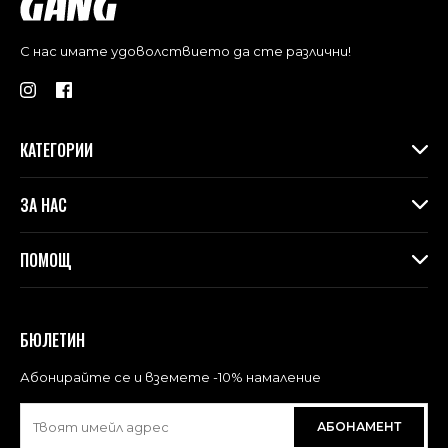
С нас имате удоволствието да сте различни!
КАТЕГОРИИ
Дамски дрехи
ЗА НАС
Макси колекция
Аксесоари
За Gang
ПОМОЩ
Контакти
Магазини
Доставка
Лоялна програма във физическите магазини
Връщане и замяна
БЮЛЕТИН
Blog
Често задавани въпроси
Политика за поверителност
Абонирайте се и вземете -10% намаление
Общи условия за ползване
АБОНАМЕНТ