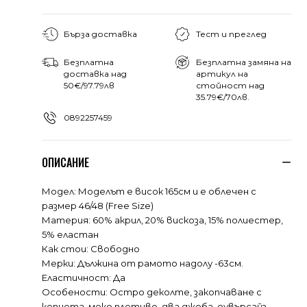
Бърза доставка
Тест и преглед
Безплатна
Безплатна замяна на
доставка над
артикул на
50€/97.79лв
стойност над
35.79€/70лв.
0892257459
ОПИСАНИЕ
Модел: Моделът е висок 165см и е облечен с
размер 46/48 (Free Size)
Материя: 60% акрил, 20% вискоза, 15% полиестер,
5% еластан
Как стои: Свободно
Мерки: Дължина от рамото надолу -63см.
Еластичност: Да
Особености: Остро деколте, закопчаване с
копчета, меко плетиво, два джоба, оувърсайз