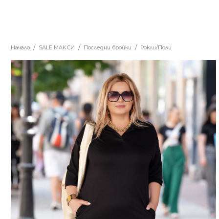
Начало
SALE MАКСИ
Последни бройки
Рокли/Поли