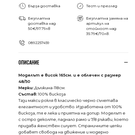
Бърза доставка
Тест и преглед
Безплатна
Безплатна замяна на
доставка над
артикул на
50€/97.79лв
стойност над
35.79€/70лв.
0892257459
ОПИСАНИЕ
Моделът е висок 165см. и е облечен с размер
48/50
Мерки:
Дължина-118см.
Състав:
100% вискоза
Тази макси рокля в класическо черно съчетава
елегантност и удобство. Изработена от 100%
вискоза, тя е лека и приятна на допир. Моделът е
с остро деколте, паднало рамо и 7/8 ръкави, което
придава женствен силует. Страничните цепки
добавят свобода на движение и модерно