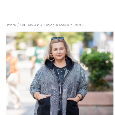
Начало
SALE MАКСИ
Последни бройки
Връхни