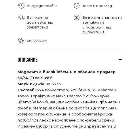
Бърза доставка
Тест и преглед
Безплатна
Безплатна замяна на
доставка над
артикул на
50€/97.79лв
стойност над
35.79€/70лв.
0892257459
ОПИСАНИЕ
Моделът е висок 165см. и е облечен с размер
50/54 (Free Size)*
Мерки:
Дължина- 77см.
Състав:
65% полиестер, 32% вълна, 3% еластан
Топло и практично макси палто в сиво-черна
цветова комбинация с удобна качулка и два черни
джоба. Материя с вълна осигуряваща топлина и
комфорт при движение, а свободната кройка
позволява лесно наслояване с по-дебели дрехи.
Идеален избор за студените дни през есента и