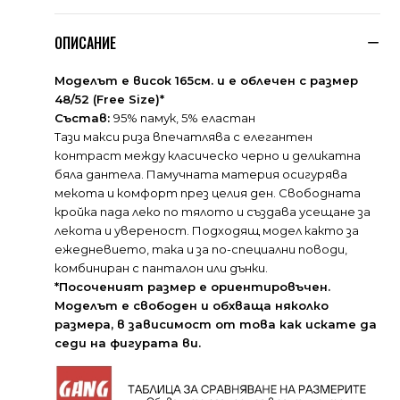
ОПИСАНИЕ
Моделът е висок 165см. и е облечен с размер
48/52 (Free Size)*
Състав:
95% памук, 5% еластан
Тази макси риза впечатлява с елегантен
контраст между класическо черно и деликатна
бяла дантела. Памучната материя осигурява
мекота и комфорт през целия ден. Свободната
кройка пада леко по тялото и създава усещане за
лекота и увереност. Подходящ модел както за
ежедневието, така и за по-специални поводи,
комбиниран с панталон или дънки.
*Посоченият размер е ориентировъчен.
Моделът е свободен и обхваща няколко
размера, в зависимост от това как искате да
седи на фигурата ви.