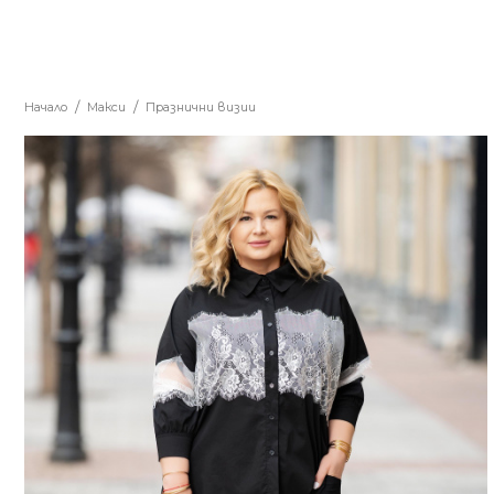
Начало
Макси
Празнични визии