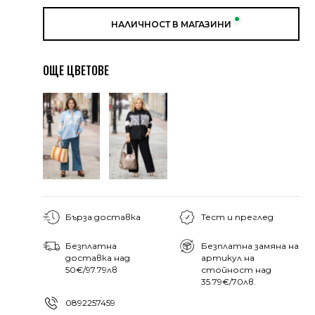
НАЛИЧНОСТ В МАГАЗИНИ
ОЩЕ ЦВЕТОВЕ
Бърза доставка
Тест и преглед
Безплатна
Безплатна замяна на
доставка над
артикул на
50€/97.79лв
стойност над
35.79€/70лв.
0892257459