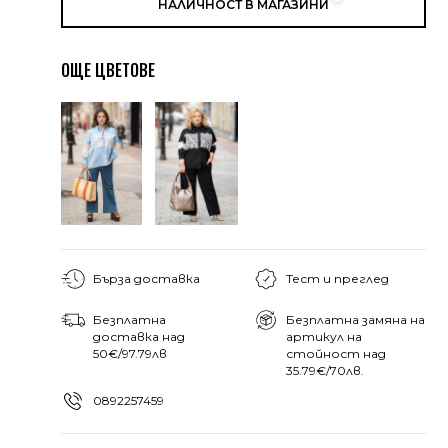
НАЛИЧНОСТ В МАГАЗИНИ
ОЩЕ ЦВЕТОВЕ
Бърза доставка
Тест и преглед
Безплатна
Безплатна замяна на
доставка над
артикул на
50€/97.79лв
стойност над
35.79€/70лв.
0892257459