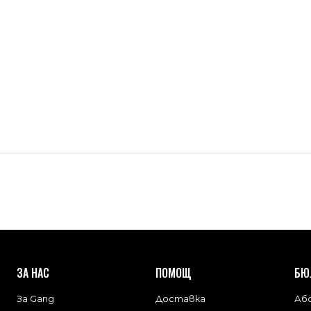
ЗА НАС
ПОМОЩ
БЮ
За Gang
Доставка
Або