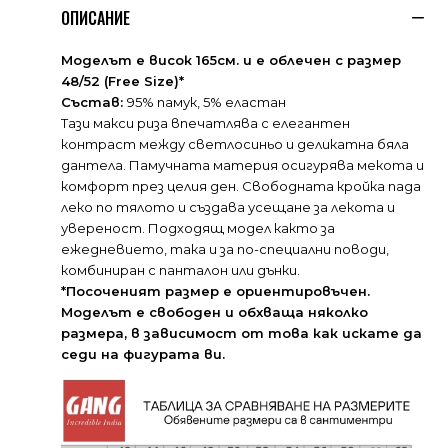
ОПИСАНИЕ
Моделът е висок 165см. и е облечен с размер
48/52 (Free Size)*
Състав:
95% памук, 5% еластан
Тази макси риза впечатлява с елегантен
контраст между светлосиньо и деликатна бяла
дантела. Памучната материя осигурява мекота и
комфорт през целия ден. Свободната кройка пада
леко по тялото и създава усещане за лекота и
увереност. Подходящ модел както за
ежедневието, така и за по-специални поводи,
комбиниран с панталон или дънки.
*Посоченият размер е ориентировъчен.
Моделът е свободен и обхваща няколко
размера, в зависимост от това как искате да
седи на фигурата ви.