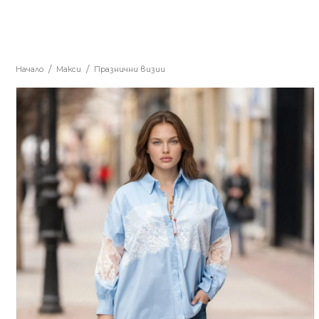
Начало
Макси
Празнични визии