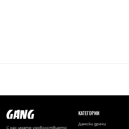
КАТЕГОРИИ
Дамски дрехи
С нас имате удоволствието