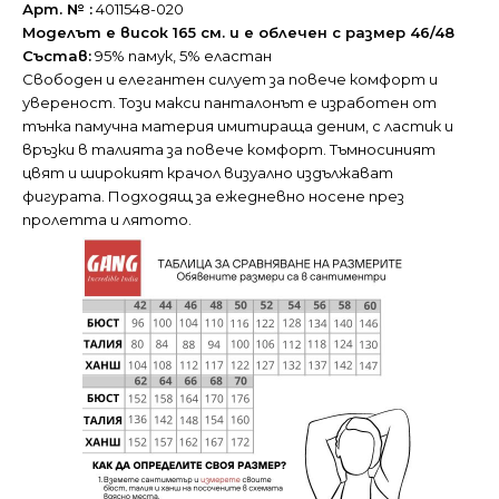
Арт. № :
4011548-020
Моделът е висок 165 см. и е облечен с размер 46/48
Състав:
95% памук, 5% еластан
Свободен и елегантен силует за повече комфорт и
увереност. Този макси панталонът е изработен от
тънка памучна материя имитираща деним, с ластик и
връзки в талията за повече комфорт. Тъмносиният
цвят и широкият крачол визуално издължават
фигурата. Подходящ за ежедневно носене през
пролетта и лятото.