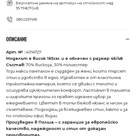
Безплатна замяна на артикул на стойност над
35.79€/70лв.
0892257459
ОПИСАНИЕ
Арт. № :
4014727-
Моделът е висок 165см. и е облечен с размер 46/48
Състав:
70% вискоза, 30% полиестер
Този макси панталон е създаден за жени, които търсят
стил и удобство в едно. Изработен е от еластична
трикотажна материя, която се движи с тялото и
осигурява изключителен комфорт. Ластикът в талията
и широките крачоли го правят идеален избор за
ежедневието. Цветът в топъл бежов нюанс е лесен за
съчетаване. Подходящ за всекидневен стил, както и за
по-спокойни офис визии.
Произведен в Полша – с
гаранция за европейско
качество,
надеждност и стил от доказан
производител.