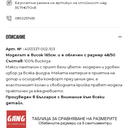
Безплатна замяна на артикул на стойност над
35.79€/70лв.
0892257459
ОПИСАНИЕ
Арт. № :
4013337-002-103
Моделът е висок 165см. и е облечен с размер 48/50
Състав:
100% вискоза
Макси панталон с принт бели цветя- модерен и удобен
избор за всяка фигура. Меката материя е приятна на
допир и осигурява комфорт през целия ден, а
еластичният колан и свободната кройка правят модела
практичен за ежедневието.
Произведен в България с внимание към всеки
детайл.