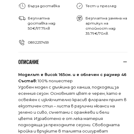
Бърза доставка
Тест и преглед
Безплатна
Безплатна замяна на
доставка над
артикул на
50€/97.79лв
стойност над
35.79€/70лв.
0892257459
ОПИСАНИЕ
Моделът е висок 165см. и е облечен с размер 46
Състав:
100% полиестер
Удобен модел с дължина до ханша, подходящ за
есенния сезон. Основният цвят е черен, като е
освежен с изключително красив флорален принт в
екзотичен стил – листа в различни нюанси на
зелено и сиво, съчетани с оранжеви и бели
цветя. Изработено е от лека материя
подходяща за преходните сезони. Свободната
кройка и връзките в талията осигуряват