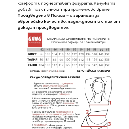
комфорт и подчертават фигурата. Качулката
добавя практичност при променливо време.
Произведенo в Полша – с
гаранция за
европейско качество,
надеждност и стил от
доказан производител.