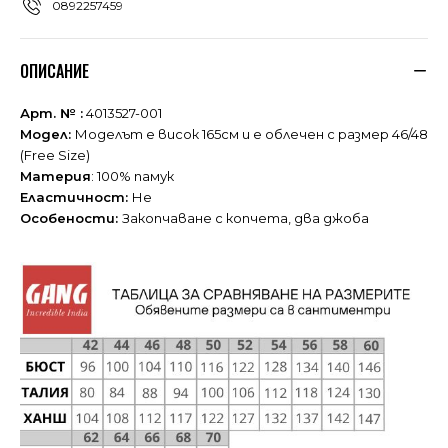
0892257459
ОПИСАНИЕ
Арт. № :
4013527-001
Модел:
Моделът е висок 165см и е облечен с размер 46/48
(Free Size)
Материя
: 100% памук
Еластичност:
Не
Особености:
Закопчаване с копчета, два джоба