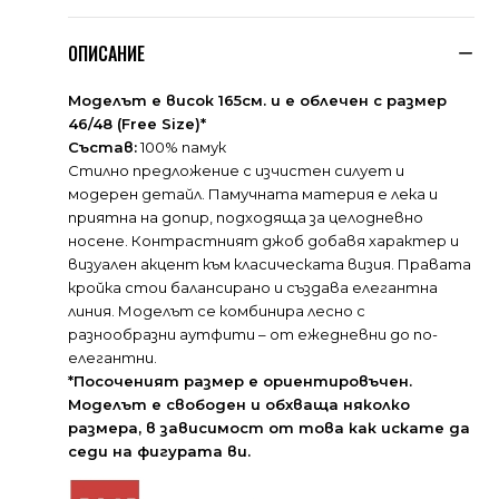
ОПИСАНИЕ
Моделът е висок 165см. и е облечен с размер
46/48 (Free Size)*
Състав:
100% памук
Стилно предложение с изчистен силует и
модерен детайл. Памучната материя е лека и
приятна на допир, подходяща за целодневно
носене. Контрастният джоб добавя характер и
визуален акцент към класическата визия. Правата
кройка стои балансирано и създава елегантна
линия. Моделът се комбинира лесно с
разнообразни аутфити – от ежедневни до по-
елегантни.
*Посоченият размер е ориентировъчен.
Моделът е свободен и обхваща няколко
размера, в зависимост от това как искате да
седи на фигурата ви.