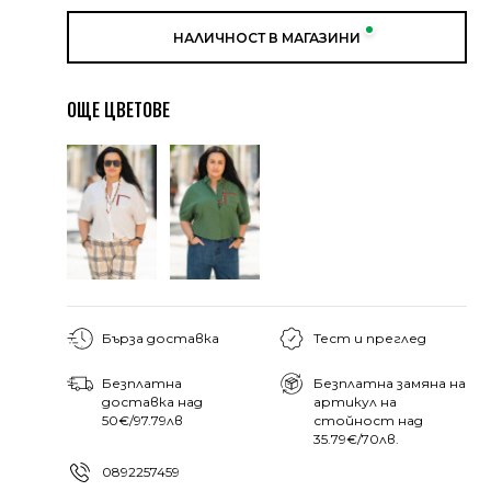
НАЛИЧНОСТ В МАГАЗИНИ
ОЩЕ ЦВЕТОВЕ
Бърза доставка
Тест и преглед
Безплатна
Безплатна замяна на
доставка над
артикул на
50€/97.79лв
стойност над
35.79€/70лв.
0892257459