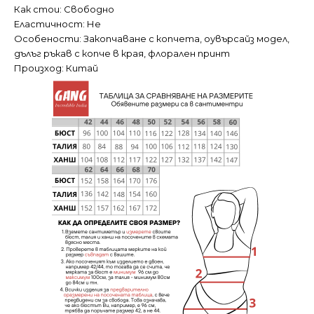
Как стои: Свободно
Еластичност: Не
Особености: Закопчаване с копчета, оувърсайз модел,
дълъг ръкав с копче в края, флорален принт
Произход: Китай