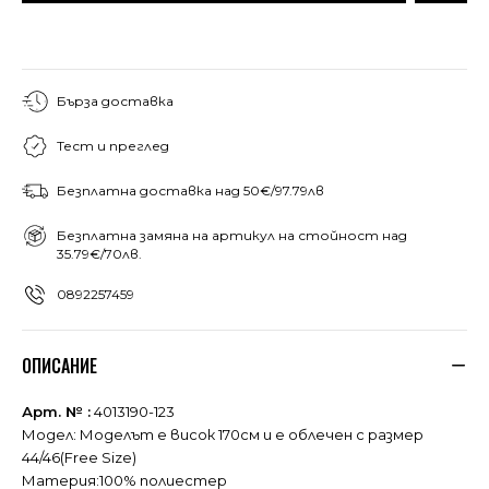
Бърза доставка
Тест и преглед
Безплатна доставка над 50€/97.79лв
Безплатна замяна на артикул на стойност над
35.79€/70лв.
0892257459
ОПИСАНИЕ
Арт. № :
4013190-123
Модел: Моделът е висок 170см и е облечен с размер
44/46(Free Size)
Материя:100% полиестер