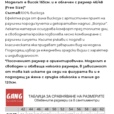
Моделът е висок 165см. и е облечен с размер 46/48
(Free Size)*
Състав:
100% вискоза
Ефектна риза от фина вискоза с артистичен принт на
различни породи кучета и декоративен надпис „Bonjour“.
Леката материя осигурява комфорт през топлите дни,
а свободната кройка позволява лесно комбиниране с
различни силуети. Късите ръкави с подгъв и
класическата яка придават завършен вид на модела.
Подходящ избор за ежедневни градски визии с характер
и индивидуалност.
*Посоченият размер е ориентировъчен. Моделът е
свободен и обхваща няколко размера, в зависимост
от това как искате да седи на фигурата ви и е
подходящ за жена с гръдка обиколка и талия до
120см.