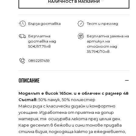
НАЛИЧНОСТ В МАГАЗИНИ
Бърза доставка
Тест и преглед
Безплатна
Безплатна замяна на
доставка над
артикул на
50€/97.79лв
стойност над
35.79€/70лв.
0892257459
ОПИСАНИЕ
Моделът е висок 165см. и е облечен с размер 48
Състав:
50% памук, 50% полиестер
Макси риза с класически дизайн и комфортно
усещане. Изработена от приятна на допир
материя, тя осигурява лекота през целия ден.
Каре десенът в бежови и сини тонове придава
стилна визия, подходяща както за ежедневието,