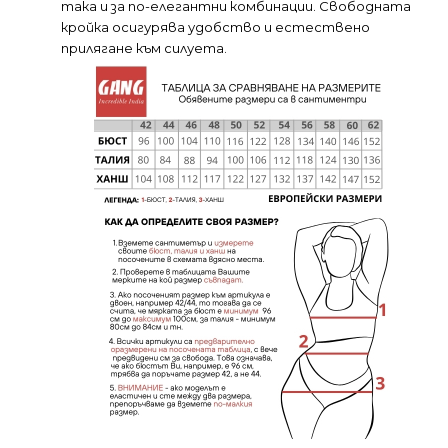
така и за по-елегантни комбинации. Свободната
кройка осигурява удобство и естествено
прилягане към силуета.