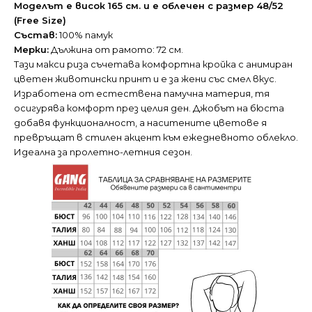
Моделът е висок 165 см. и е облечен с размер 48/52
(Free Size)
Състав:
100% памук
Мерки:
Дължина от рамото: 72 см.
Тази макси риза съчетава комфортна кройка с анимиран
цветен животински принт и е за жени със смел вкус.
Изработена от естествена памучна материя, тя
осигурява комфорт през целия ден. Джобът на бюста
добавя функционалност, а наситените цветове я
превръщат в стилен акцент към ежедневното облекло.
Идеална за пролетно-летния сезон.