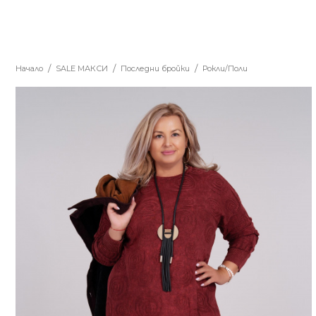
Начало
SALE MАКСИ
Последни бройки
Рокли/Поли