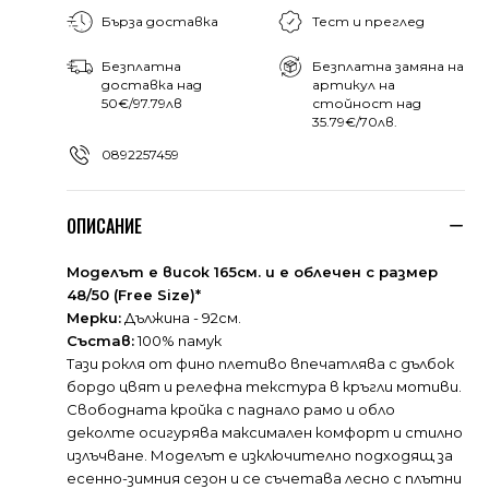
Бърза доставка
Тест и преглед
Безплатна
Безплатна замяна на
доставка над
артикул на
50€/97.79лв
стойност над
35.79€/70лв.
0892257459
ОПИСАНИЕ
Моделът е висок 165см. и е облечен с размер
48/50 (Free Size)*
Мерки:
Дължина - 92см.
Състав:
100% памук
Тази рокля от фино плетиво впечатлява с дълбок
бордо цвят и релефна текстура в кръгли мотиви.
Свободната кройка с паднало рамо и обло
деколте осигурява максимален комфорт и стилно
излъчване. Моделът е изключително подходящ за
есенно-зимния сезон и се съчетава лесно с плътни