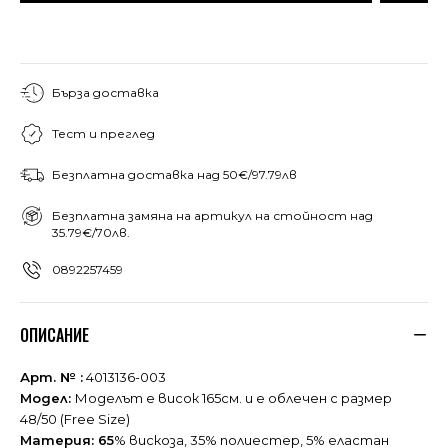
Бърза доставка
Тест и преглед
Безплатна доставка над 50€/97.79лв
Безплатна замяна на артикул на стойност над
35.79€/70лв.
0892257459
ОПИСАНИЕ
Арт. № :
4013136-003
Модел:
Моделът е висок 165см. и е облечен с размер
48/50 (Free Size)
Материя: 65
% вискоза, 35% полиестер, 5% еластан