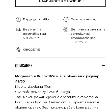
НАЛИЧНОСТ В МАГАЗИНИ
Бърза доставка
Тест и преглед
Безплатна
Безплатна замяна на
доставка над
артикул на
50€/97.79лв
стойност над
35.79€/70лв.
0892257459
ОПИСАНИЕ
Моделът е висок 165см. и е облечен с размер
48/50
Мерки: Дължина-111см.
Състав: 75% памук, 25% вискоза
Тази макси рокля в зелено елегантно съчетава
класическа кройка в етно стил. Горната част е
акцентирана с вертикално райе и контрастна