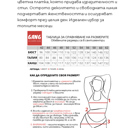
цветна платка, която придава изразителност и
стил. Острото деколтето и свободната линия
подчертават женствеността и осигуряват
комфорт през целия ден. Идеален избор за
топлите месеци.