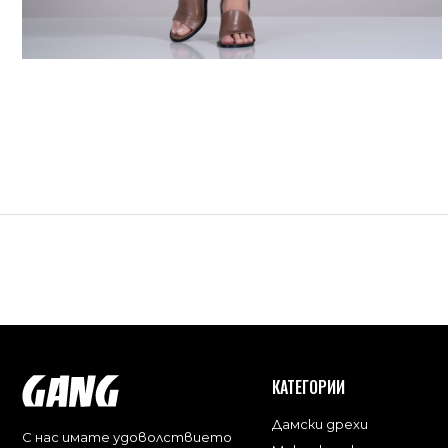
КАТЕГОРИИ
Дамски дрехи
С нас имате удоволствието