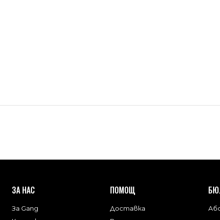
ЗА НАС
ПОМОЩ
БЮ
За Gang
Доставка
Або