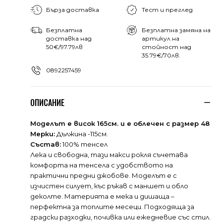
Бърза доставка
Тест и преглед
Безплатна
Безплатна замяна на
доставка над
артикул на
50€/97.79лв
стойност над
35.79€/70лв.
0892257459
ОПИСАНИЕ
Моделът е висок 165см. и е облечен с размер 48
Мерки:
Дължина -115см.
Състав:
100% тенсел
Лека и свободна, тази макси рокля съчетава
комфорта на тенсела с удобството на
практични предни джобове. Моделът е с
изчистен силует, къс ръкав с маншет и обло
деколте. Материята е мека и дишаща –
перфектна за топлите месеци. Подходяща за
градски разходки, почивка или ежедневие със стил.