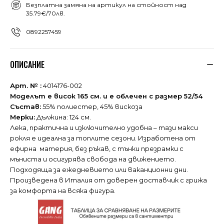
Безплатна замяна на артикул на стойност над
35.79€/70лв.
0892257459
ОПИСАНИЕ
Арт. № :
4014176-002
Моделът е висок 165 см. и е облечен с размер 52/54
Състав:
55% полиестер, 45% вискоза
Мерки:
Дължина: 124 см.
Лека, практична и изключително удобна – тази макси
рокля е идеална за топлите сезони. Изработена от
ефирна материя, без ръкав, с тънки презрамки с
мъниста и осигурява свобода на движението.
Подходяща за ежедневието или ваканционни дни.
Произведена в Италия от доверен доставчик с грижа
за комфорта на всяка фигура.