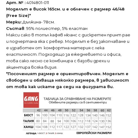
Арт. № :
4014801-011
Моделът е висок 165см. и е облечен с размер 46/48
(Free Size)*
Мерки:
Дължина- 78см.
Състав
: 95% полиестер, 5% еластан
Макси сако в топъл кафяв нюанс с дискретен принт рае
и подчертана яка с ревер. Моделът е без закопчаване и
е изработен от комфортна материя с лека
еластичност. Подходящо за ежедневието и офиса,
това сако лесно се комбинира с базови дрехи и
акцентира всяка визия.
*Посоченият размер е ориентировъчен. Моделът е
свободен и обхваща няколко размера, в зависимост
от това как искате да седи на фигурата ви.