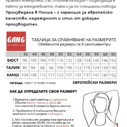
правят компромис със стилната визия – подходяща е
както за ежедневието, така и за по-специални поводи.
Произведена в Полша – с
гаранция за европейско
качество,
надеждност и стил от доказан
производител.