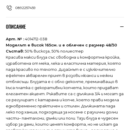
0892257459
ОПИСАНИЕ
Арт. № :
4014712-038
Моделът е висок 165см. и е облечен с размер 48/50
Състав:
50% вискоза, 50% полиестер
Красива макси блуза със свободна и комфортна кройка,
изработена от мека, лека и еластична материя, която
пада красиво по тялото. Дизайнът е с изключително
ефектен акварелен принт в розови нюанси и нежни
отблясъци. Блузата е с обло деколте, преминаващо в
къса платка с декоративни копчета, които придават
елегантен акцент. Ръкавите са с дължина 3/4 и могат да
се регулират с катарама и копче, което прави модела
едновременно практичен и стилен. Дължината пада
леко под ханша, подходяща за носене с различни долни
части– панталони, дънки или поли. Тази блуза е чудесен
избор за дами, които ценят комфорта, но не искат да