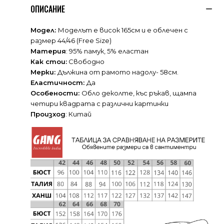
ОПИСАНИЕ
Модел:
Моделът е висок 165см и е облечен с
размер 44/46 (Free Size)
Материя
: 95% памук, 5% еластан
Как стои:
Свободно
Мерки:
Дължина от рамото надолу- 58см.
Еластичност:
Да
Особености:
Обло деколте, къс ръкав, щампа
четири квадрата с различни картинки
Произход
: Китай