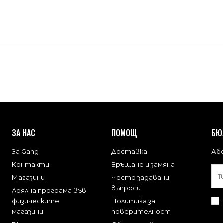
ЗА НАС
ПОМОЩ
БЮ
За Gang
Доставка
Або
Контакти
Връщане и замяна
Магазини
Често задавани
въпроси
Лоялна програма във
физическите
Политика за
магазини
поверителност