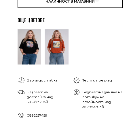
НАЛИЧНОСТ В МАГАЗИНИ
ОЩЕ ЦВЕТОВЕ
Бърза доставка
Тест и преглед
Безплатна
Безплатна замяна на
доставка над
артикул на
50€/97.79лв
стойност над
35.79€/70лв.
0892257459