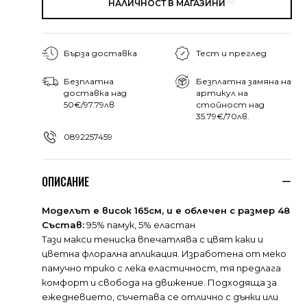
НАЛИЧНОСТ В МАГАЗИНИ
Бърза доставка
Тест и преглед
Безплатна
Безплатна замяна на
доставка над
артикул на
50€/97.79лв
стойност над
35.79€/70лв.
0892257459
ОПИСАНИЕ
Моделът е висок 165см, и е облечен с размер 48
Състав:
95% памук, 5% еластан
Тази макси тениска впечатлява с цвят каки и
цветна флорална апликация. Изработена от меко
памучно трико с лека еластичност, тя предлага
комфорт и свобода на движение. Подходяща за
ежедневието, съчетава се отлично с дънки или