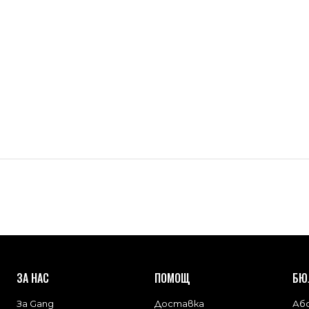
ЗА НАС
ПОМОЩ
БЮ
За Gang
Доставка
Або