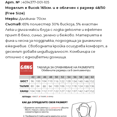
Арт. № :
4014377-001-105
Моделът е висок 165см. и е облечен с размер 48/50
(Free Size)
Мерки:
Дължина- 70см.
Състав:
65% полиестер 30% вискоза, 5% еластан
Лека и дълга макси блуза с лодка деколте и ефектен
принт в бяло, синьо, зелено и бежово. Материята е
фина и лесна за поддръжка, подходяща за динамично
ежедневие. Свободната кройка осигурява комфорт, а
десенът добавя индивидуалност. Комбинира се
отлично с едноцветни долнища.