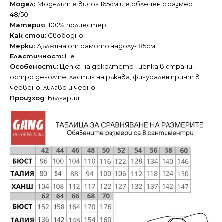
Модел:
Моделът е висок 165см и е облечен с размер
48/50
Материя
: 100% полиестер
Как стои:
Свободно
Мерки:
Дължина от рамото надолу- 85см.
Еластичност:
Не
Особености:
Цепка на деколтето , цепка в страни,
остро деколте, ластик на ръкава, фигурален принт в
червено, лилаво и черно
Произход
: България